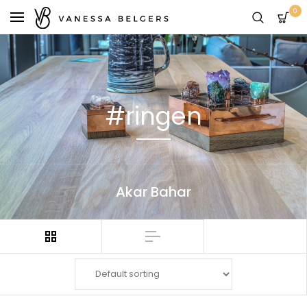
0
#ringen
Akar Bahar