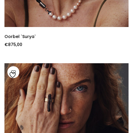
Oorbel `Surya`
€
875,00