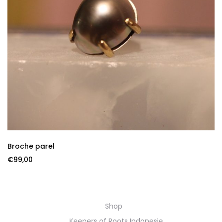
Broche parel
€
99,00
Shop
Keepers of Roots Indonesie