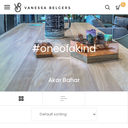
0
#oneofakind
Akar Bahar