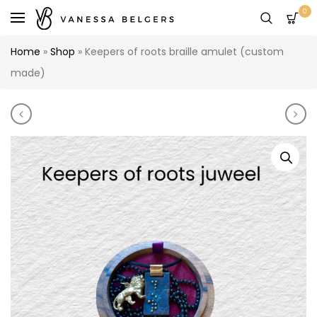
0
Home
»
Shop
»
Keepers of roots braille amulet (custom
made)
Product navigation
Keepers of roots 3 generaties vrouwen S.L.A. (cust
Keep