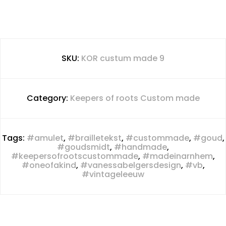
SKU:
KOR custum made 9
Category:
Keepers of roots Custom made
Tags:
#amulet
,
#brailletekst
,
#custommade
,
#goud
,
#goudsmidt
,
#handmade
,
#keepersofrootscustommade
,
#madeinarnhem
,
#oneofakind
,
#vanessabelgersdesign
,
#vb
,
#vintageleeuw