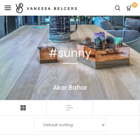
0
#sunny
Akar Bahar