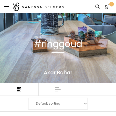
0
#ringgoud
Akar Bahar