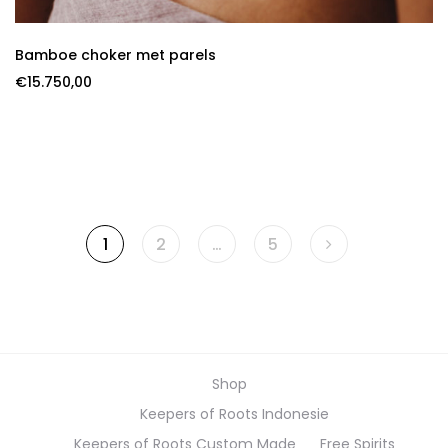
Bamboe choker met parels
€
15.750,00
1
2
…
5
Shop
Keepers of Roots Indonesie
Keepers of Roots Custom Made
Free Spirits