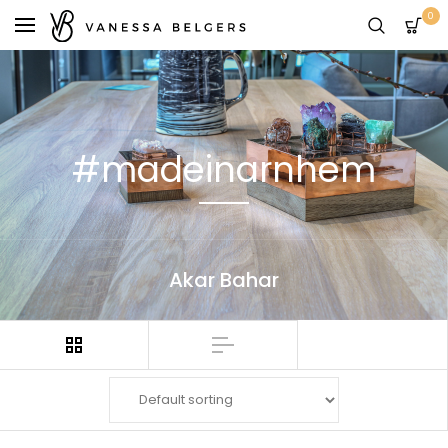
0
#madeinarnhem
Akar Bahar