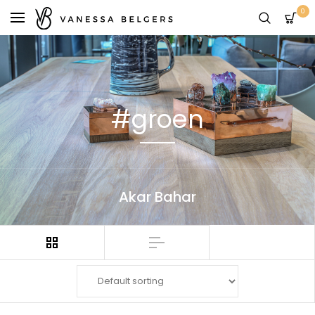
0
#groen
Akar Bahar