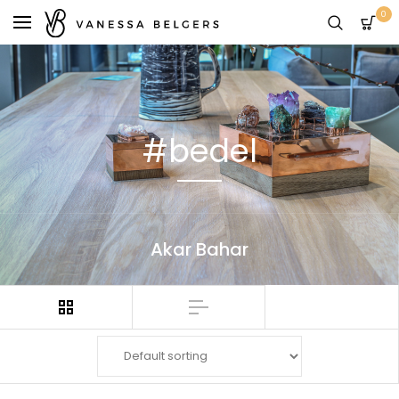
0
#bedel
Akar Bahar