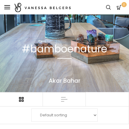
0
#bamboenature
Akar Bahar