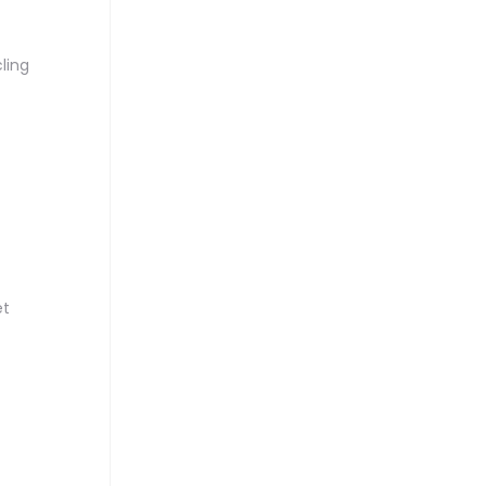
ling
et