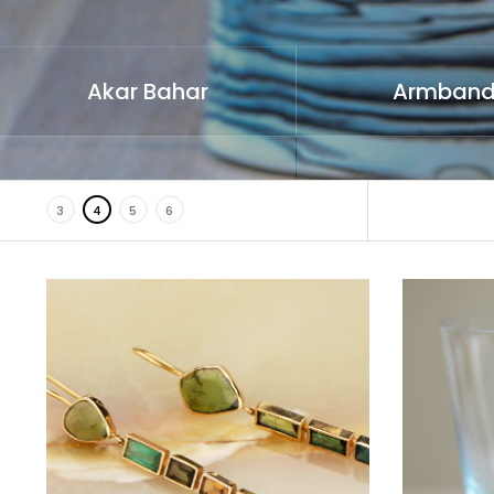
Akar Bahar
Armban
3
4
5
6