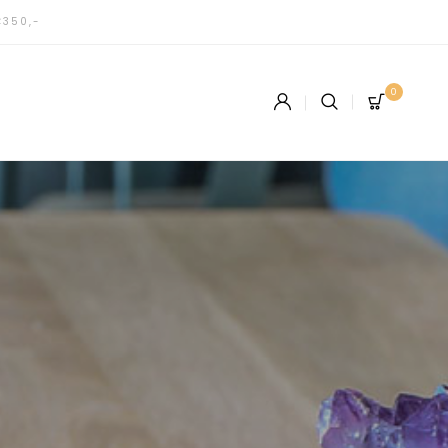
€350,-
0