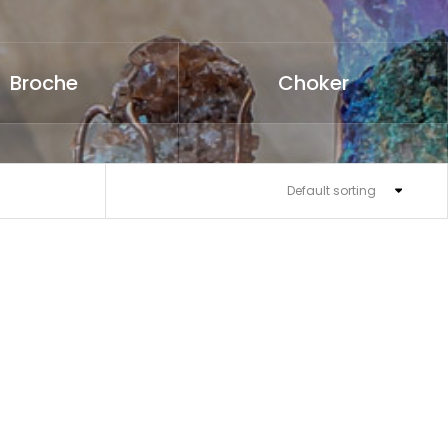
Broche
Choker
Default sorting