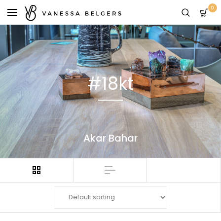
0
#18kt
Akar Bahar