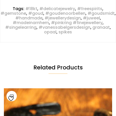
Tags:
#18kt
,
#delicatejewelry
,
#freespirits
,
#gemstone
,
#goud
,
#goudenoorbellen
,
#goudsmidt
,
#handmade
,
#jewellerydesign
,
#juweel
,
#madeinarnhem
,
#pinkring #finejewellery
,
#singelearring
,
#vanessabelgersdesign
,
granaat
,
opaal
,
spikes
Related Products