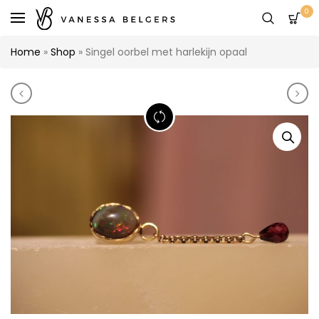
0
Home
»
Shop
»
Singel oorbel met harlekijn opaal
Product navigation
Spike oorbel 18 kt
Goud
360 PRODUCT VIEW