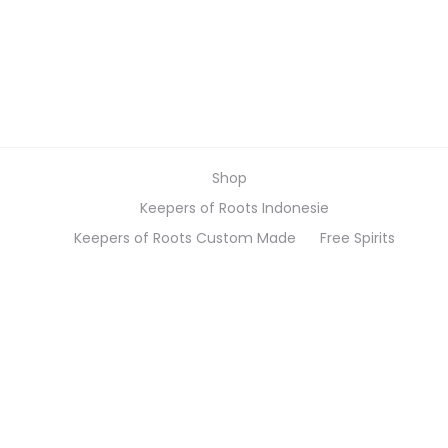
Shop
Keepers of Roots Indonesie
Keepers of Roots Custom Made
Free Spirits
Keepers of Roots Legacy
Recycling
Workshops
Stitch & shine Freestyle Borduren
Goudomrande verhalen
Workshop Moesson Moederdag “Met gouden draad
verbonden”
Maak een afspraak
PAKJE KUNST