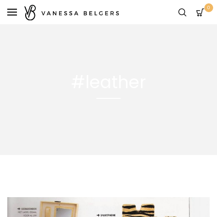
0
#leather