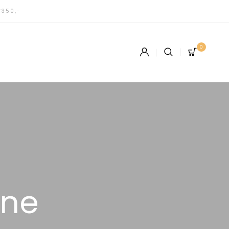
€350,-
0
ine